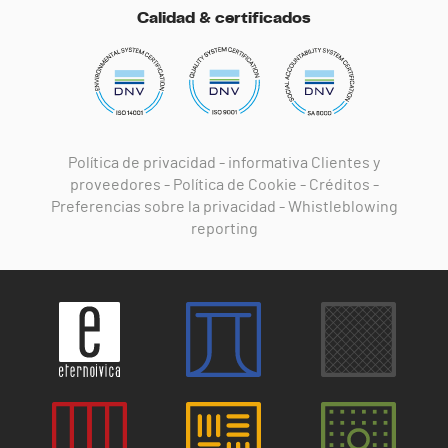
Calidad & certificados
Política de privacidad
-
informativa Clientes y
proveedores
-
Política de Cookie
-
Créditos
-
Preferencias sobre la privacidad
-
Whistleblowing
reporting