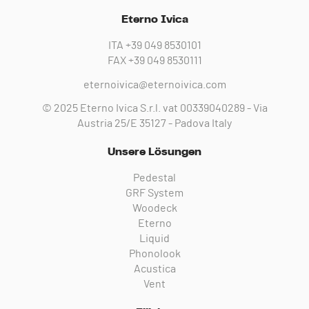
Eterno Ivica
ITA
+39 049 8530101
FAX
+39 049 8530111
eternoivica@eternoivica.com
© 2025 Eterno Ivica S.r.l. vat 00339040289 - Via
Austria 25/E 35127 - Padova Italy
Unsere Lösungen
Pedestal
GRF System
Woodeck
Eterno
Liquid
Phonolook
Acustica
Vent